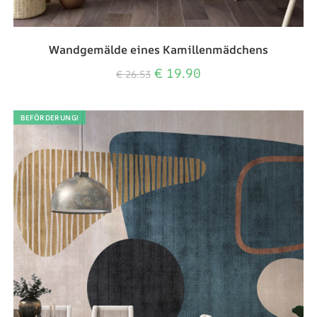
Wandgemälde eines Kamillenmädchens
€
19.90
€
26.53
BEFÖRDERUNG!
Verwalten Sie Ihre
Privatsphäre
Wir verwenden Technologien wie Cookies, um
Informationen über Ihr Gerät zu speichern und/oder
darauf zuzugreifen. Wir tun dies, um Ihr Surferlebnis zu