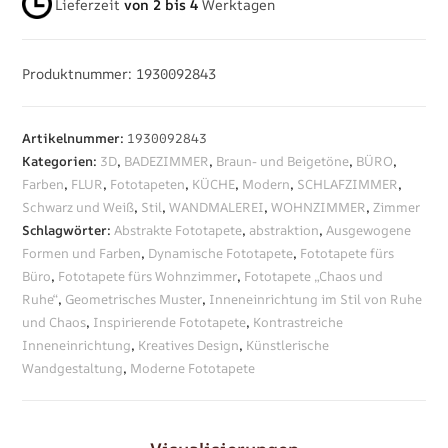
Lieferzeit
von 2 bis 4
Werktagen
Produktnummer: 1930092843
Artikelnummer:
1930092843
Kategorien:
3D
,
BADEZIMMER
,
Braun- und Beigetöne
,
BÜRO
,
Farben
,
FLUR
,
Fototapeten
,
KÜCHE
,
Modern
,
SCHLAFZIMMER
,
Schwarz und Weiß
,
Stil
,
WANDMALEREI
,
WOHNZIMMER
,
Zimmer
Schlagwörter:
Abstrakte Fototapete
,
abstraktion
,
Ausgewogene
Formen und Farben
,
Dynamische Fototapete
,
Fototapete fürs
Büro
,
Fototapete fürs Wohnzimmer
,
Fototapete „Chaos und
Ruhe“
,
Geometrisches Muster
,
Inneneinrichtung im Stil von Ruhe
und Chaos
,
Inspirierende Fototapete
,
Kontrastreiche
Inneneinrichtung
,
Kreatives Design
,
Künstlerische
Wandgestaltung
,
Moderne Fototapete