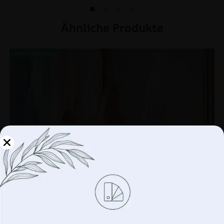
Ähnliche Produkte
BEFÖRDERUNG!
Verwalten Sie Ihre
Privatsphäre
Wir verwenden Technologien wie Cookies, um
Informationen über Ihr Gerät zu speichern und/oder
darauf zuzugreifen. Wir tun dies, um Ihr Surferlebnis zu
verbessern und Ihnen (un)personalisierte Werbung
anzuzeigen. Wenn Sie diesen Technologien zustimmen,