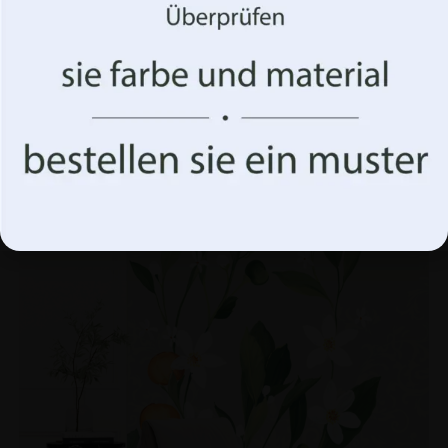
können wir Daten wie Ihr Surfverhalten oder eindeutige
Kennungen auf dieser Website verarbeiten. Die
Nichterteilung oder der Widerruf der Einwilligung
können sich nachteilig auf bestimmte Merkmale und
Funktionen auswirken.
Fototapete Brushstroke
€
19.90
€
26.53
Akzeptiere alles
BEFÖRDERUNG!
Optionen verwalten