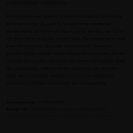
Produktnummer: 11988607896
Eine elegante und äußerst stilvolle Fototapete, die sowohl
im Wohnzimmer als auch im Schlafzimmer verwendet
werden kann. Er eignet sich auch gut für den Flur, der nicht
vor Besuchern versteckt werden kann. Das Hauptmotiv sind
zwei Pfingstrosen, die einen interessanten Charakter
erhalten haben. Auf der einen Seite sind sie modern, auf der
anderen Seite haben sie etwas von einem Retrogefühl. Dank
der gedämpften, subtilen Farben dominiert das Wandbild
nicht den Innenraum, sondern wird zu einer diskreten
Dekoration. Perfekt verarbeitet, extrem langlebig.
Artikelnummer:
11988607896
Kategorien:
BLUMEN
,
Boho
,
Farben
,
FLUR
,
Fototapeten
,
Grautöne
,
KÜCHE
,
Rosatöne
,
SCHLAFZIMMER
,
Stil
,
Zimmer