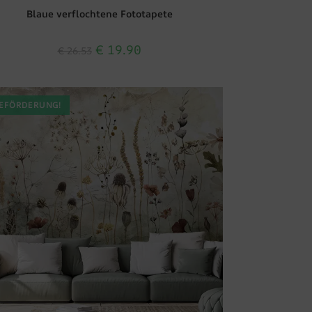
Blaue verflochtene Fototapete
€
19.90
€
26.53
EFÖRDERUNG!