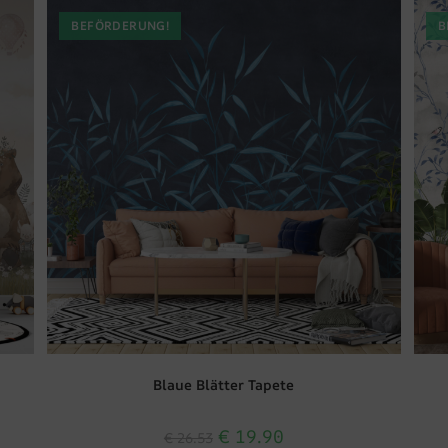
BEFÖRDERUNG!
B
Blaue Blätter Tapete
€
19.90
€
26.53