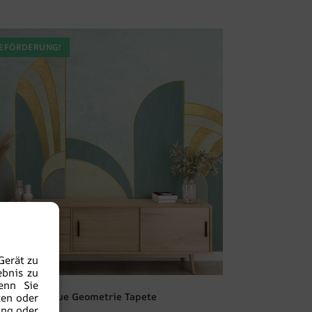
EFÖRDERUNG!
Gerät zu
ebnis zu
enn Sie
Blaue Geometrie Tapete
ten oder
ung oder