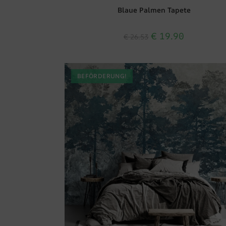
Blaue Palmen Tapete
€
19.90
€
26.53
BEFÖRDERUNG!