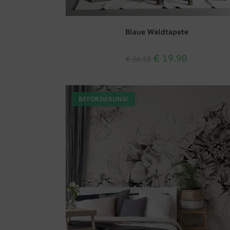
Blaue Waldtapete
€
19.90
€
26.53
BEFÖRDERUNG!