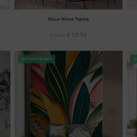
Blaue Wiese Tapete
€
19.90
€
26.53
BEFÖRDERUNG!
B