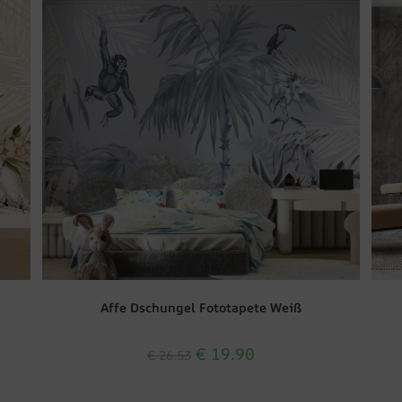
Affe Dschungel Fototapete Weiß
€
19.90
€
26.53