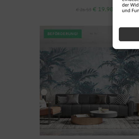
der Wid
€
19.90
€
26.53
und Fun
BEFÖRDERUNG!