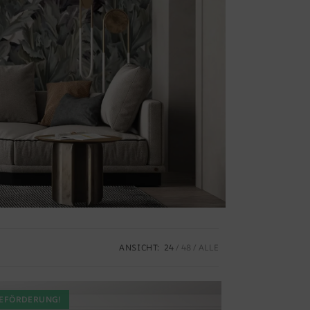
ANSICHT:
24
48
ALLE
EFÖRDERUNG!