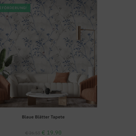
EFÖRDERUNG!
Blaue Blätter Tapete
€
19.90
€
26.53