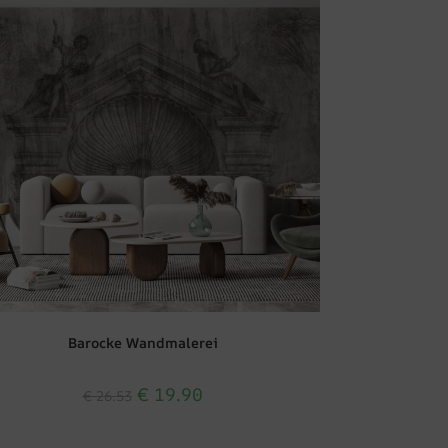
Barocke Wandmalerei
€
19.90
€
26.53