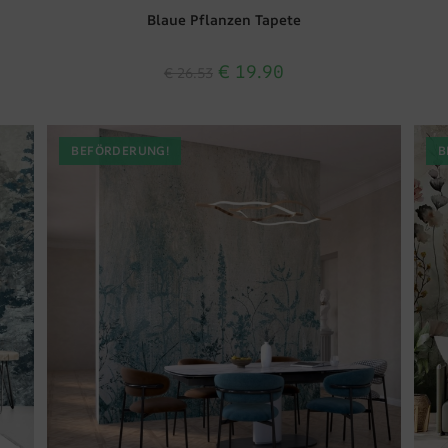
Blaue Pflanzen Tapete
€
19.90
€
26.53
BEFÖRDERUNG!
B