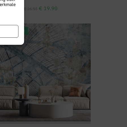
Merkmale
€
19.90
€
26.53
EFÖRDERUNG!