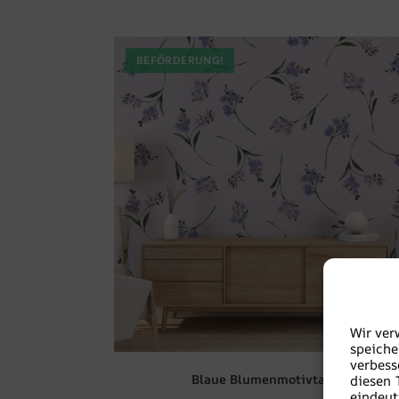
BEFÖRDERUNG!
Wir ver
speiche
verbes
Blaue Blumenmotivtapete
diesen 
eindeut