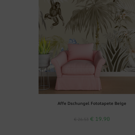
Affe Dschungel Fototapete Beige
€
19.90
€
26.53