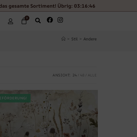
das gesamte Sortiment! Übrig: 03:16:44
0
>
Stil
>
Andere
ANSICHT:
24
48
ALLE
EFÖRDERUNG!