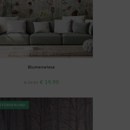
Blumenwiese
€
19.90
€
26.53
EFÖRDERUNG!