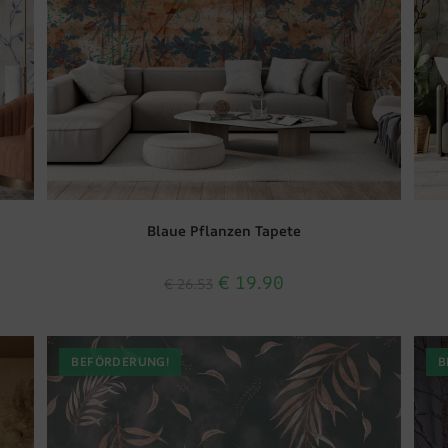
Blaue Pflanzen Tapete
€
19.90
€
26.53
BEFÖRDERUNG!
B