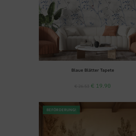
Blaue Blätter Tapete
€
19.90
€
26.53
BEFÖRDERUNG!