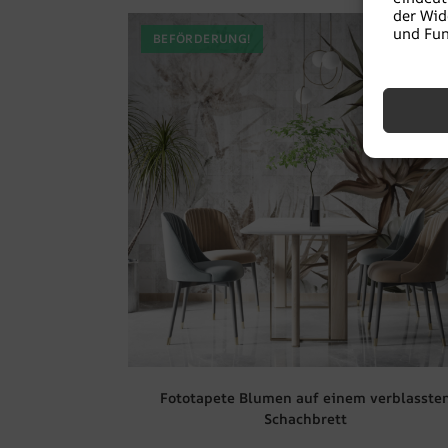
der Wid
und Fun
BEFÖRDERUNG!
Fototapete Blumen auf einem verblasste
Schachbrett