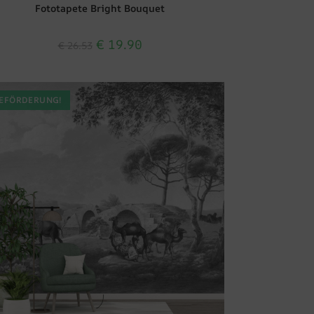
Fototapete Bright Bouquet
€
19.90
€
26.53
EFÖRDERUNG!