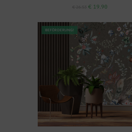
€
19.90
€
26.53
BEFÖRDERUNG!