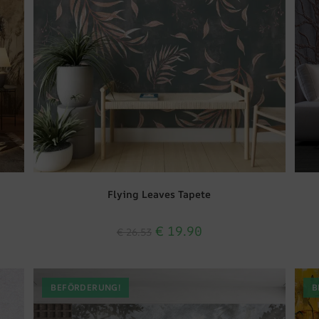
Flying Leaves Tapete
€
19.90
€
26.53
BEFÖRDERUNG!
B