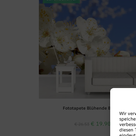
Fototapete Blühende Bäume
Wir ver
speiche
€
19.90
€
26.53
verbes
diesen 
eindeut