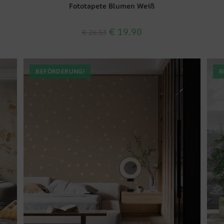
Fototapete Blumen Weiß
€
19.90
€
26.53
BEFÖRDERUNG!
B