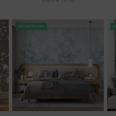
€
19.90
€
26.53
BEFÖRDERUNG!
B