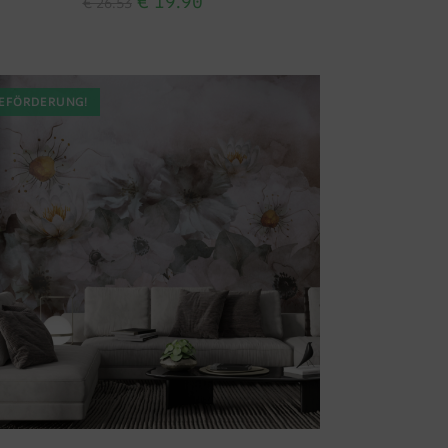
€
19.90
€
26.53
EFÖRDERUNG!