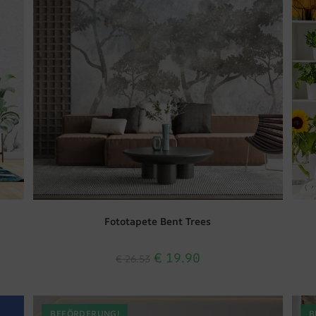
Fototapete Bent Trees
€
19.90
€
26.53
BEFÖRDERUNG!
B