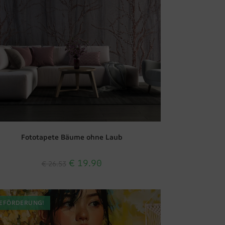
Fototapete Bäume ohne Laub
€
19.90
€
26.53
EFÖRDERUNG!