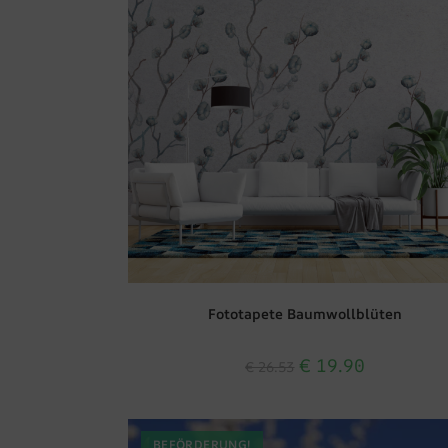
Fototapete Baumwollblüten
€
19.90
€
26.53
BEFÖRDERUNG!