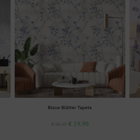
Blaue Blätter Tapete
€
19.90
€
26.53