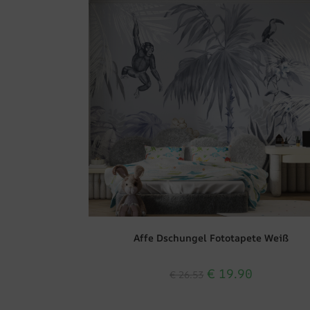
Affe Dschungel Fototapete Weiß
€
19.90
€
26.53