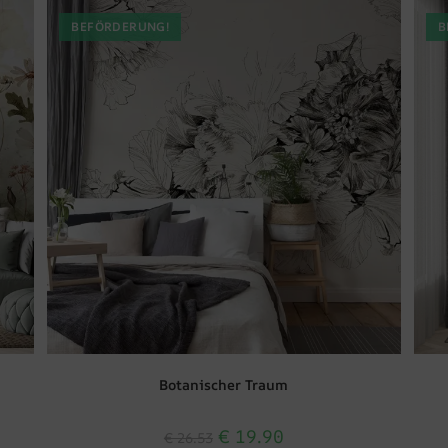
BEFÖRDERUNG!
B
Botanischer Traum
€
19.90
€
26.53