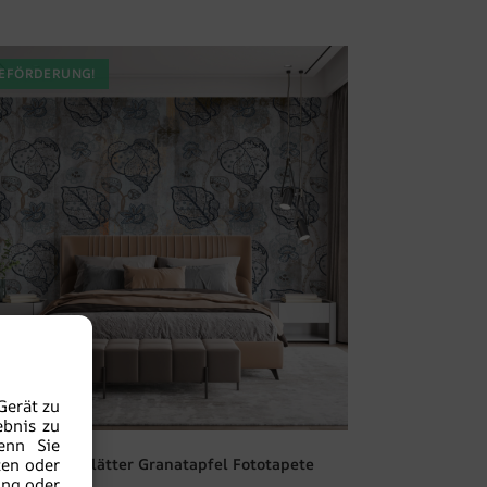
EFÖRDERUNG!
Gerät zu
ebnis zu
enn Sie
Dekorative Blätter Granatapfel Fototapete
ten oder
ung oder