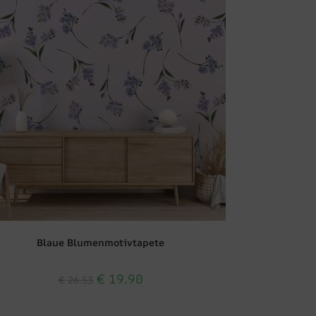
Blaue Blumenmotivtapete
€
19.90
€
26.53