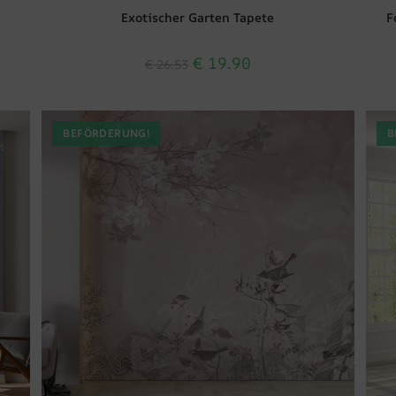
Exotischer Garten Tapete
F
€
19.90
€
26.53
BEFÖRDERUNG!
B