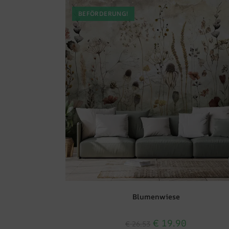
BEFÖRDERUNG!
Blumenwiese
€
19.90
€
26.53