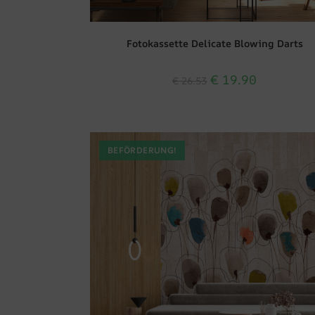
Fotokassette Delicate Blowing Darts
€
19.90
€
26.53
BEFÖRDERUNG!