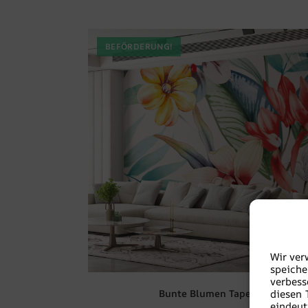
BEFÖRDERUNG!
Wir ver
speiche
verbes
Bunte Blumen Tapete
diesen 
eindeut