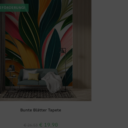
EFÖRDERUNG!
Bunte Blätter Tapete
€
19.90
€
26.53