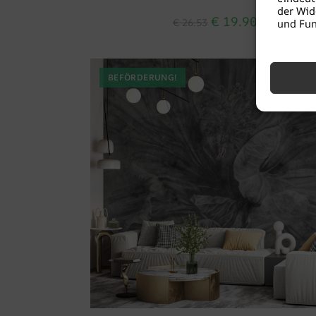
der Wid
€
19.90
€
26.53
und Fun
BEFÖRDERUNG!