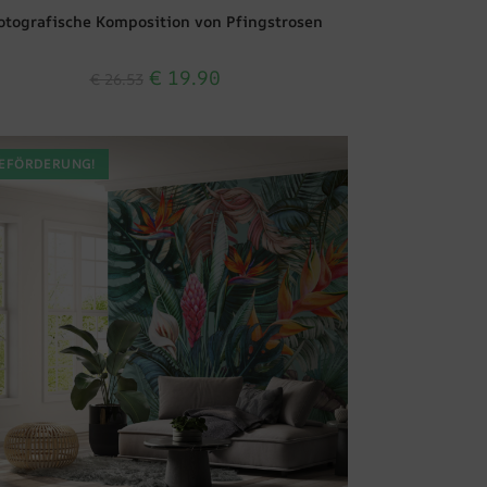
otografische Komposition von Pfingstrosen
€
19.90
€
26.53
EFÖRDERUNG!