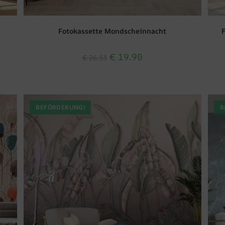
Fotokassette Mondscheinnacht
€
19.90
€
26.53
BEFÖRDERUNG!
B