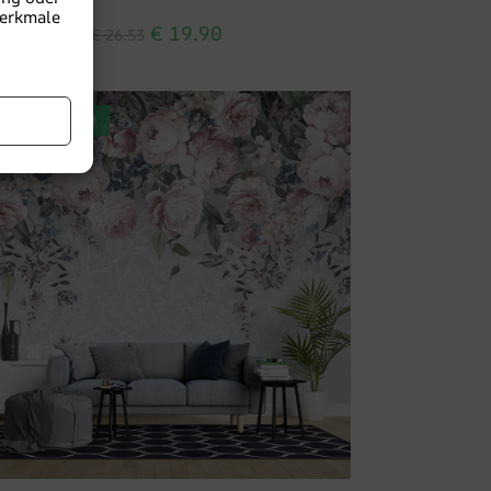
Merkmale
€
19.90
€
26.53
EFÖRDERUNG!