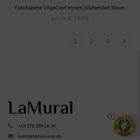
Fototapete Vögel auf einem blühenden Baum
€
19.90
€
26.53
1
2
3
×
+49 178 259 26 94
kontakt@lamural.de