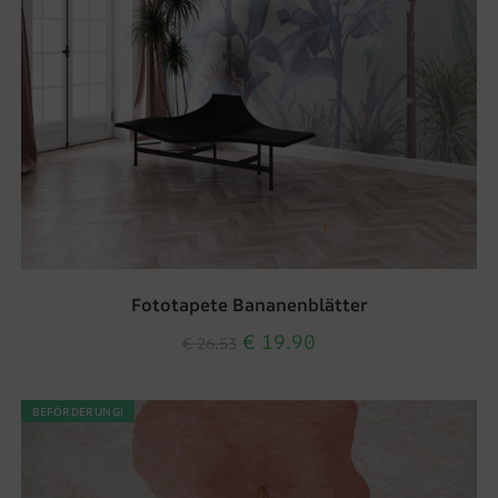
Fototapete Bananenblätter
€
19.90
€
26.53
BEFÖRDERUNG!