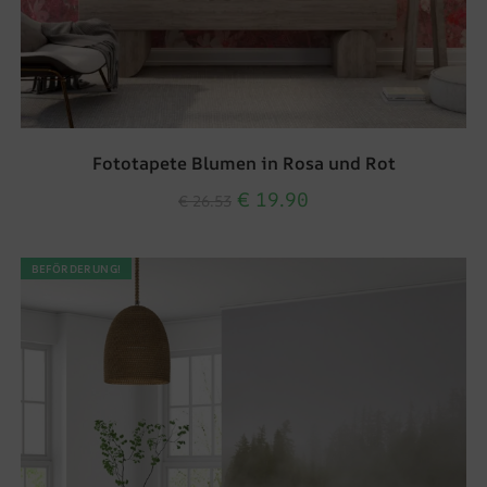
Fototapete Blumen in Rosa und Rot
€
19.90
€
26.53
BEFÖRDERUNG!