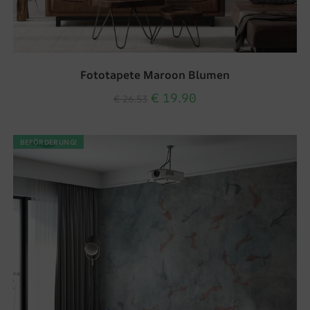
Fototapete Maroon Blumen
€
19.90
€
26.53
BEFÖRDERUNG!