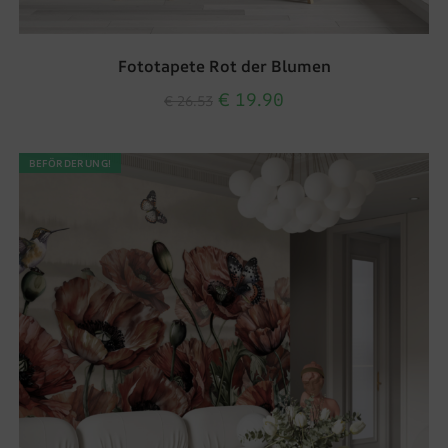
Fototapete Rot der Blumen
€
19.90
€
26.53
BEFÖRDERUNG!