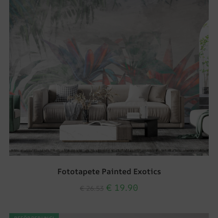
Fototapete Painted Exotics
€
19.90
€
26.53