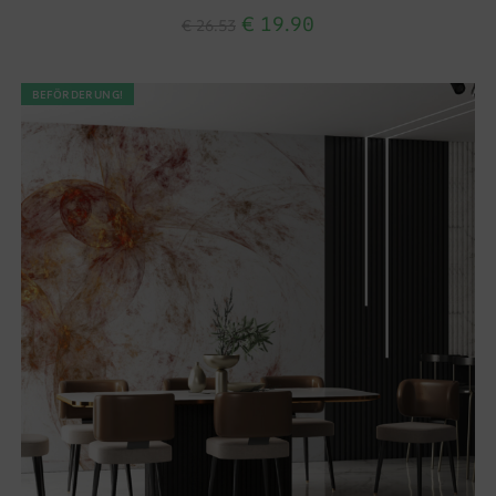
€
19.90
€
26.53
BEFÖRDERUNG!