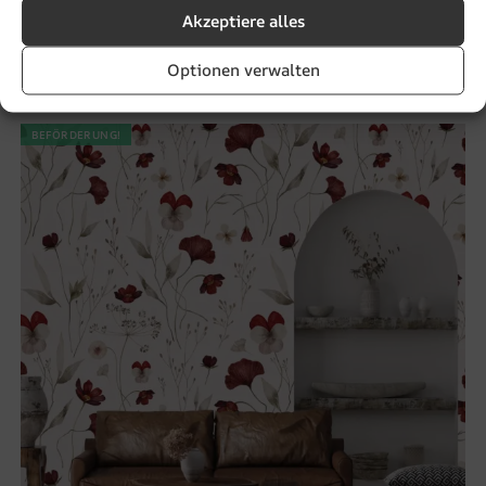
Akzeptiere alles
Fototapete Gemalte Seerosen
€
19.90
€
26.53
Optionen verwalten
BEFÖRDERUNG!