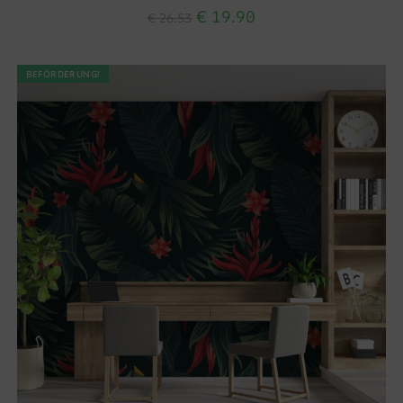
€
19.90
€
26.53
BEFÖRDERUNG!