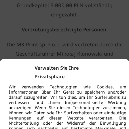
Grundkapital 5.000,00 PLN vollständig
eingezahlt
Vertretungsberechtigte Personen:
Die MK Print sp. z o.o. wird vertreten durch die
Geschäftsführer Mikołaj Klonowski und
Radosław Małecki
Verwalten Sie Ihre
Privatsphäre
Umsatzsteueridentifikationsnummer:
PL
6961906420
Wir verwenden Technologien wie Cookies, um
Informationen über Ihr Gerät zu speichern und/oder
LUCID Nummer (EPR) :
DE4308928415219
darauf zuzugreifen. Wir tun dies, um Ihr Surferlebnis zu
verbessern und Ihnen (un)personalisierte Werbung
anzuzeigen. Wenn Sie diesen Technologien zustimmen,
können wir Daten wie Ihr Surfverhalten oder eindeutige
Kennungen auf dieser Website verarbeiten. Die
Nichterteilung oder der Widerruf der Einwilligung
Plattform der EU-Kommission zur Online-Streitbeilegung:
können sich nachteilig auf bestimmte Merkmale und