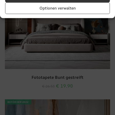
Optionen verwalten
Fototapete Bunt gestreift
€
19.90
€
26.53
BEFÖRDERUNG!