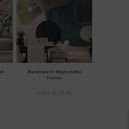
en
Wandmalerei Abgerundete
Formen
€
19.90
€
26.53