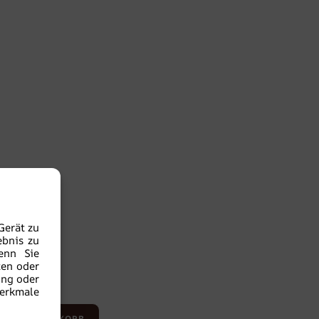
Gerät zu
ebnis zu
enn Sie
ten oder
ung oder
Merkmale
 DEN WARENKORB