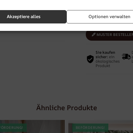
Zu Favoriten hinzu
Akzeptiere alles
Optionen verwalten
en
,
Grautöne
,
Modern
,
NATUR
,
Stil
,
MUSTER BESTELLE
Sie kaufen
sicher:
ein
ökologisches
Produkt
Ähnliche Produkte
FÖRDERUNG!
BEFÖRDERUNG!