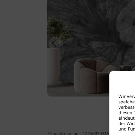
Wir ver
speiche
verbes
diesen 
eindeut
der Wid
und Fun
Produktnummer: 12140070315