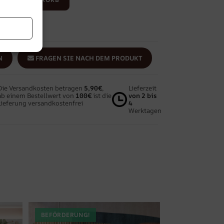
fügen
N
FRAGEN SIE NACH DEM PRODUKT
Die Versandkosten betragen
5,90€
,
Lieferzeit
ab einem Bestellwert von
100€
ist die
von 2 bis
Lieferung versandkostenfrei
4
Werktagen
BEFÖRDERUNG!