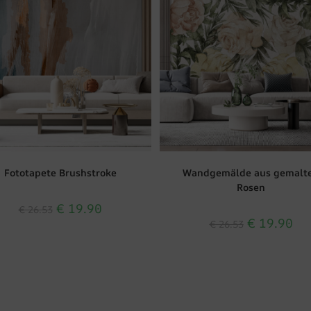
Fototapete Brushstroke
Wandgemälde aus gemalt
Rosen
€
19.90
€
26.53
€
19.90
€
26.53