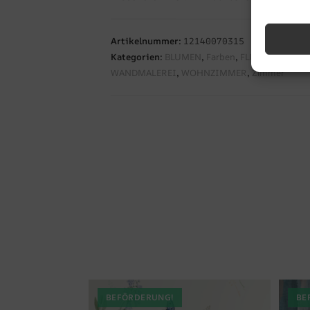
Artikelnummer:
12140070315
Kategorien:
BLUMEN
,
Farben
,
FLUR
,
Fototapet
WANDMALEREI
,
WOHNZIMMER
,
Zimmer
BEFÖRDERUNG!
BE