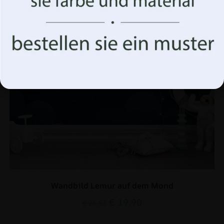
Funktionen auswirken.
Akzeptiere alles
Optionen verwalten
Wandbild Lemur auf dem Mond
€
19.90
€
26.53