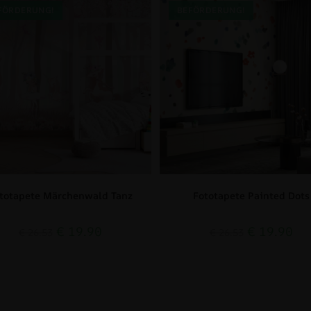
FÖRDERUNG!
BEFÖRDERUNG!
totapete Märchenwald Tanz
Fototapete Painted Dots
€
19.90
€
19.90
€
26.53
€
26.53