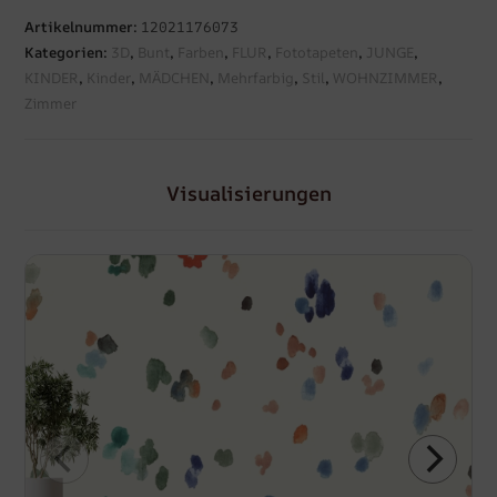
Artikelnummer:
12021176073
Kategorien:
3D
,
Bunt
,
Farben
,
FLUR
,
Fototapeten
,
JUNGE
,
KINDER
,
Kinder
,
MÄDCHEN
,
Mehrfarbig
,
Stil
,
WOHNZIMMER
,
Zimmer
Visualisierungen