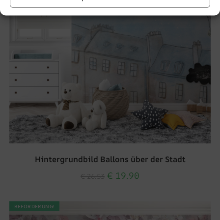
Hintergrundbild Ballons über der Stadt
€
19.90
€
26.53
BEFÖRDERUNG!