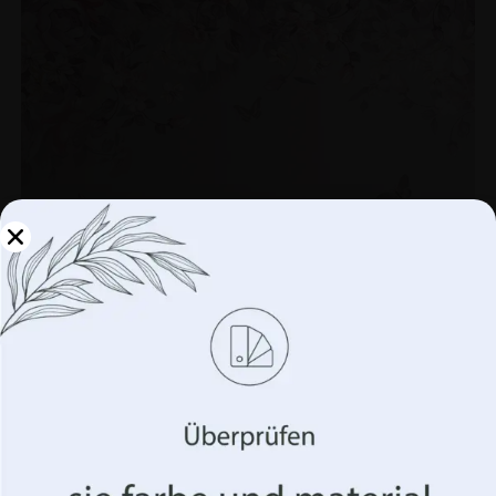
Verwalten Sie Ihre
Privatsphäre
Wir verwenden Technologien wie Cookies, um
Informationen über Ihr Gerät zu speichern und/oder
darauf zuzugreifen. Wir tun dies, um Ihr Surferlebnis zu
verbessern und Ihnen (un)personalisierte Werbung
anzuzeigen. Wenn Sie diesen Technologien zustimmen,
Fototapete rosa Blume
können wir Daten wie Ihr Surfverhalten oder eindeutige
€
19.90
Kennungen auf dieser Website verarbeiten. Die
€
26.53
Nichterteilung oder der Widerruf der Einwilligung
können sich nachteilig auf bestimmte Merkmale und