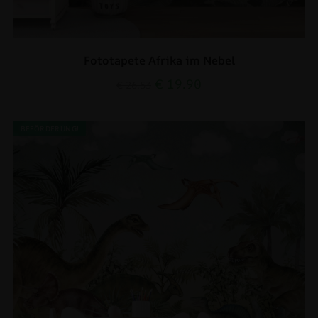
Fototapete Afrika im Nebel
€
19.90
€
26.53
BEFÖRDERUNG!