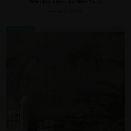
Wandbild Lemur auf dem Mond
€
19.90
€
26.53
BEFÖRDERUNG!