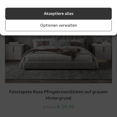
Akzeptiere alles
Optionen verwalten
Fototapete Rosa Pfingstrosenblüten auf grauem
Hintergrund
€
19.90
€
26.53