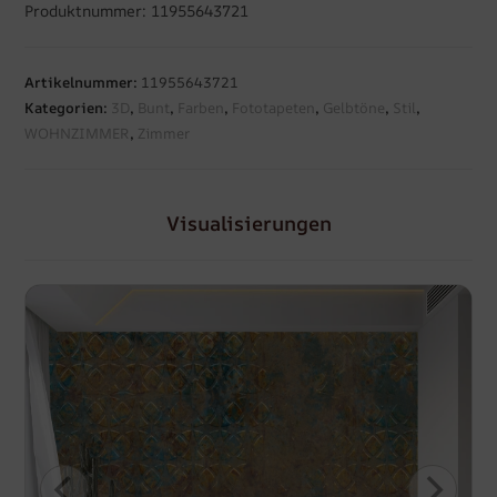
Produktnummer: 11955643721
Artikelnummer:
11955643721
Kategorien:
3D
,
Bunt
,
Farben
,
Fototapeten
,
Gelbtöne
,
Stil
,
WOHNZIMMER
,
Zimmer
Visualisierungen