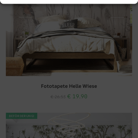
Fototapete Helle Wiese
€
19.90
€
26.53
BEFÖRDERUNG!