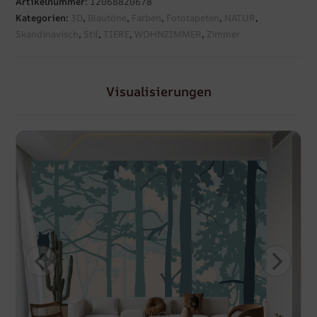
Artikelnummer:
12068820678
Kategorien:
3D
,
Blautöne
,
Farben
,
Fototapeten
,
NATUR
,
Skandinavisch
,
Stil
,
TIERE
,
WOHNZIMMER
,
Zimmer
Visualisierungen