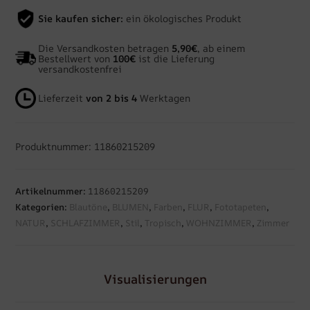
Sie kaufen sicher:
ein ökologisches Produkt
Die Versandkosten betragen
5,90€
, ab einem
Bestellwert von
100€
ist die Lieferung
versandkostenfrei
Lieferzeit
von 2 bis 4
Werktagen
Produktnummer: 11860215209
Artikelnummer:
11860215209
Kategorien:
Blautöne
,
BLUMEN
,
Farben
,
FLUR
,
Fototapeten
,
NATUR
,
SCHLAFZIMMER
,
Stil
,
Tropisch
,
WOHNZIMMER
,
Zimmer
Visualisierungen