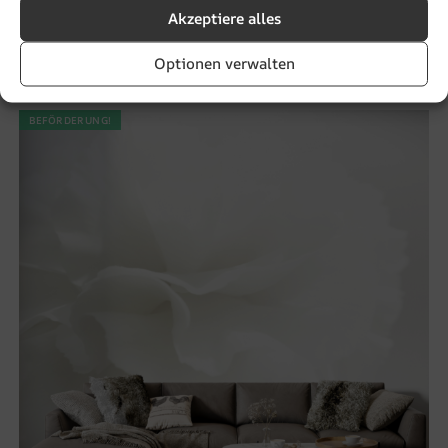
Akzeptiere alles
Fototapete Der gemalte Bogen
€
19.90
€
26.53
Optionen verwalten
BEFÖRDERUNG!