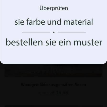
anzuzeigen. Wenn Sie diesen Technologien zustimmen,
können wir Daten wie Ihr Surfverhalten oder eindeutige
Kennungen auf dieser Website verarbeiten. Die
Nichterteilung oder der Widerruf der Einwilligung
können sich nachteilig auf bestimmte Merkmale und
Funktionen auswirken.
Akzeptiere alles
Optionen verwalten
Wandgemälde aus gemalten Rosen
€
19.90
€
26.53