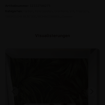
Artikelnummer:
12222708275
Kategorien:
Farben
,
Fototapeten
,
Grüntöne
,
Stil
,
Tropisch
,
TROPISCHE BLÄTTER
,
WOHNZIMMER
,
Zimmer
Visualisierungen