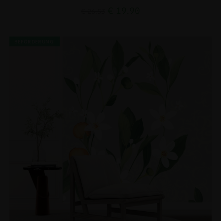
€
19.90
€
26.53
BEFÖRDERUNG!