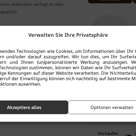
önnen. Außerdem verfügt es über
qualität.
Verwalten Sie Ihre Privatsphäre
wenden Technologien wie Cookies, um Informationen über Ihr 
rn und/oder darauf zuzugreifen. Wir tun dies, um Ihr Surferl
Vinyl-Strukturtapete
V
sern und Ihnen (un)personalisierte Werbung anzuzeigen. W
Technologien zustimmen, können wir Daten wie Ihr Surfverhal
BETON
ige Kennungen auf dieser Website verarbeiten. Die Nichterteil
BESCHREIBUNG DES
erruf der Einwilligung können sich nachteilig auf bestimmte 
MATERIALS
ktionen auswirken.
-
+
IN
Akzeptiere alles
Optionen verwalten
Zu Favoriten hinzu
Sie kaufen