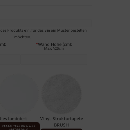
es Produkts ein, für das Sie ein Muster bestellen
möchten.
m):
*
Wand Höhe (cm):
Max: 425cm
lies laminiert
Vinyl-Strukturtapete
BRUSH
BESCHREIBUNG DES
MATERIALS