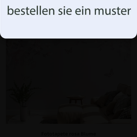
BEFÖRDERUNG!
Akzeptiere alles
Optionen verwalten
Fototapete rosa Blume