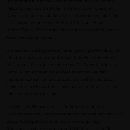
Das Wandbild Dinosaur World
ist ideal für alle kleinen
Paläontologen und Liebhaber prähistorischer Kreaturen.
Dieses farbenfrohe und detaillierte Wandbild entführt Ihr
Kind in die faszinierende Welt der Dinosaurier, wo es
riesige T-Rexe, Triceratops, Stegosaurier und viele andere
Arten beobachten kann.
Das aus hochwertigen Materialien gefertigte Wandbild ist
leicht anzubringen und hinterlässt beim Entfernen keine
Rückstände. Er ist in verschiedenen Größen erhältlich, so
dass Sie ihn leicht an die Abmessungen des Raumes
anpassen können, den Sie dekorieren möchten. Es passt
sowohl in ein Kinderzimmer als auch in ein Kinderzimmer
oder einen Aktivitätsraum.
Die Welt der Dinosaurier ist ein äußerst beliebtes
Dekorationsmotiv, das den Kleinen sicher gefallen wird. Mit
dieser Fototapete schaffen Sie eine einzigartige
Atmosphäre voller Abenteuer und Geheimnisse, die die