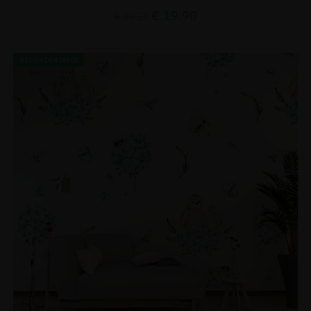
€
19.90
€
26.53
BEFÖRDERUNG!