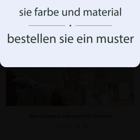
Nichterteilung oder der Widerruf der Einwilligung
können sich nachteilig auf bestimmte Merkmale und
Funktionen auswirken.
Akzeptiere alles
Optionen verwalten
Wandmalerei Häschen im Himmel
€
19.90
€
26.53