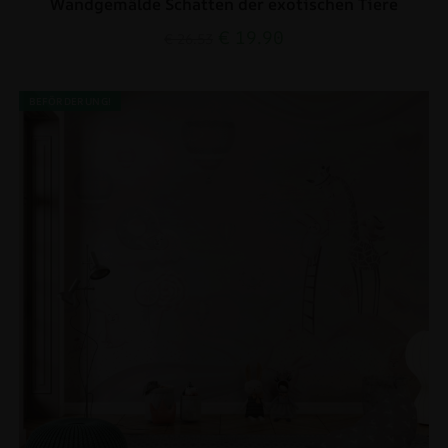
Wandgemälde Schatten der exotischen Tiere
€
19.90
€
26.53
BEFÖRDERUNG!