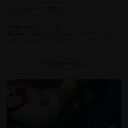
Produktnummer: 12119633661
Artikelnummer:
12119633661
Kategorien:
Blautöne
,
Farben
,
Fototapeten
,
JUNGE
,
Kinder
,
KINDER
,
Kinder
,
MÄDCHEN
,
Stil
,
Zimmer
Visualisierungen