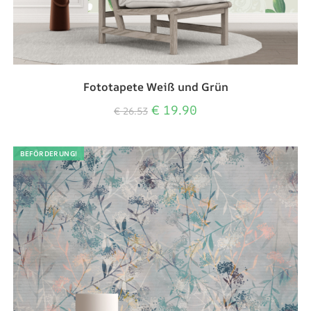
Fototapete Weiß und Grün
€
19.90
€
26.53
BEFÖRDERUNG!