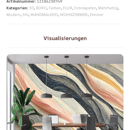
Artikelnummer:
12186230749
Kategorien:
3D
,
BÜRO
,
Farben
,
FLUR
,
Fototapeten
,
Mehrfarbig
,
Modern
,
Stil
,
WANDMALEREI
,
WOHNZIMMER
,
Zimmer
Visualisierungen