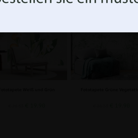
FÖRDERUNG!
BEFÖRDERUNG!
Fototapete Weiß und Grün
Fototapete Grüne Vegetati
€
19.90
€
19.90
€
26.53
€
26.53