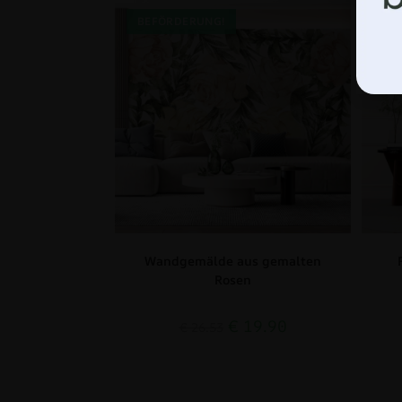
BEFÖRDERUNG!
BE
Wandgemälde aus gemalten
Rosen
€
19.90
€
26.53