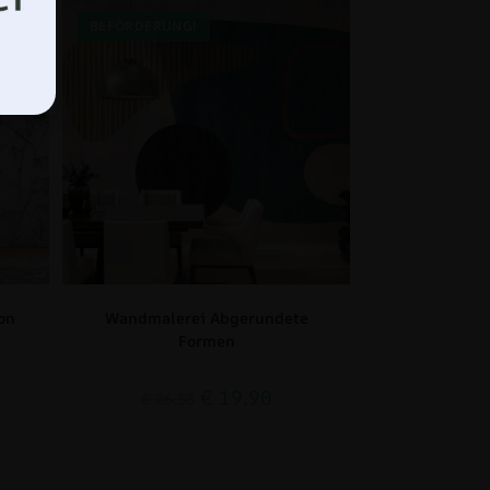
BEFÖRDERUNG!
on
Wandmalerei Abgerundete
Formen
€
19.90
€
26.53