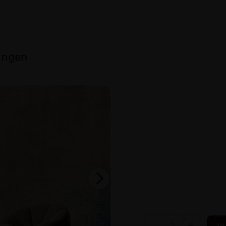
ungen
-
+
IN