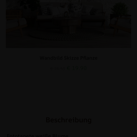
Wandbild Skizze Pflanze
€
19.90
€
26.53
Beschreibung
Fototapete weiße Blume