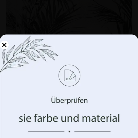
Verwalten Sie Ihre
Privatsphäre
Wir verwenden Technologien wie Cookies, um
Informationen über Ihr Gerät zu speichern und/oder
darauf zuzugreifen. Wir tun dies, um Ihr Surferlebnis zu
verbessern und Ihnen (un)personalisierte Werbung
anzuzeigen. Wenn Sie diesen Technologien zustimmen,
können wir Daten wie Ihr Surfverhalten oder eindeutige
Kennungen auf dieser Website verarbeiten. Die
Nichterteilung oder der Widerruf der Einwilligung
können sich nachteilig auf bestimmte Merkmale und
Funktionen auswirken.
Fototapete Palmen im Dunkeln
€
19.90
€
26.53