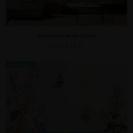
Fototapete weiße Blume
€
19.90
€
26.53
BEFÖRDERUNG!