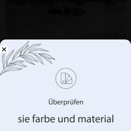
Verwalten Sie Ihre
Privatsphäre
Wir verwenden Technologien wie Cookies, um
Informationen über Ihr Gerät zu speichern und/oder
darauf zuzugreifen. Wir tun dies, um Ihr Surferlebnis zu
verbessern und Ihnen (un)personalisierte Werbung
anzuzeigen. Wenn Sie diesen Technologien zustimmen,
können wir Daten wie Ihr Surfverhalten oder eindeutige
Kennungen auf dieser Website verarbeiten. Die
Nichterteilung oder der Widerruf der Einwilligung
können sich nachteilig auf bestimmte Merkmale und
Wandbild Skizze Pflanze
Funktionen auswirken.
€
19.90
€
26.53