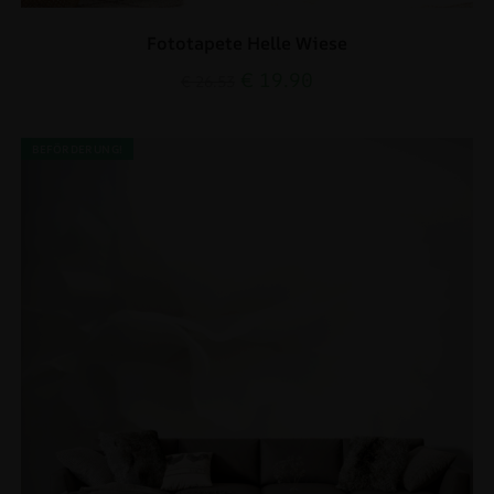
Fototapete Helle Wiese
€
19.90
€
26.53
BEFÖRDERUNG!