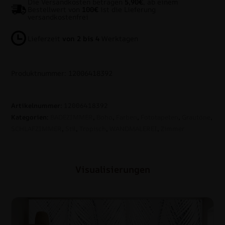
Die Versandkosten betragen
5,90€
, ab einem
Bestellwert von
100€
ist die Lieferung
versandkostenfrei
Lieferzeit
von 2 bis 4
Werktagen
Produktnummer: 12006418392
Artikelnummer:
12006418392
Kategorien:
BADEZIMMER
,
Boho
,
Farben
,
Fototapeten
,
Grautöne
,
SCHLAFZIMMER
,
Stil
,
Tropisch
,
WANDMALEREI
,
Zimmer
Visualisierungen