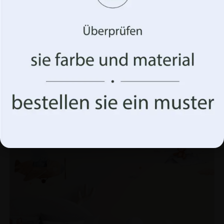
verbessern und Ihnen (un)personalisierte Werbung
anzuzeigen. Wenn Sie diesen Technologien zustimmen,
können wir Daten wie Ihr Surfverhalten oder eindeutige
Kennungen auf dieser Website verarbeiten. Die
Nichterteilung oder der Widerruf der Einwilligung
können sich nachteilig auf bestimmte Merkmale und
Funktionen auswirken.
Fototapete Elefant in Blau
€
19.90
€
26.53
Akzeptiere alles
BEFÖRDERUNG!
Optionen verwalten