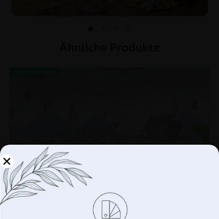
Ähnliche Produkte
BEFÖRDERUNG!
Verwalten Sie Ihre
Privatsphäre
Wir verwenden Technologien wie Cookies, um
Informationen über Ihr Gerät zu speichern und/oder
darauf zuzugreifen. Wir tun dies, um Ihr Surferlebnis zu