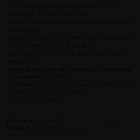
Eine außergewöhnlich charmante Fototapete, die sich
besonders gut für Kinderzimmer eignet.
Sie ist für Kinder im Vorschulalter geeignet, aber es spricht
nichts dagegen,
zu verwenden, wenn Sie ein Zimmer für Ihr Kind im jüngeren
Schulalter dekorieren. Es stellt Waldtiere
inmitten der Natur dar. Im Vordergrund steht ein lächelnder
Teddybär, der
jeden zu grüßen scheint, der ihn ansieht. Die Farben wurden
leicht aufgehellt und verleihen
dem Wandbild einen Hauch von Eleganz und Stil. Es verleiht
jedem Raum, in dem es angebracht wird,
eine ganz besondere Note.
Artikelnummer:
1463550124
Kategorien:
Farben
,
Fototapeten
,
JUNGE
,
Kinder
,
KINDER
,
Kinder
,
MÄDCHEN
,
Mehrfarbig
,
Stil
,
Zimmer