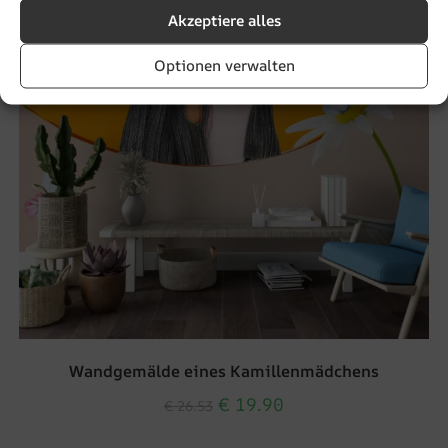
Akzeptiere alles
Optionen verwalten
Wandgemälde eines Kamillenmädchens
€
19.90
€
26.53