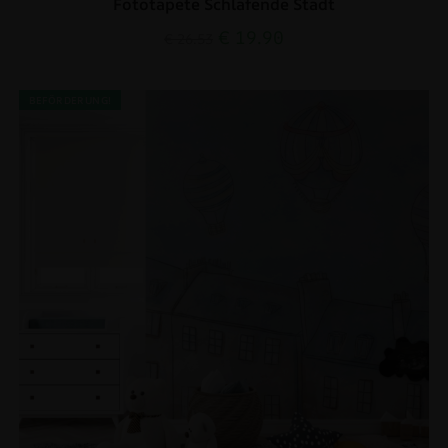
Fototapete Schlafende Stadt
€
19.90
€
26.53
BEFÖRDERUNG!