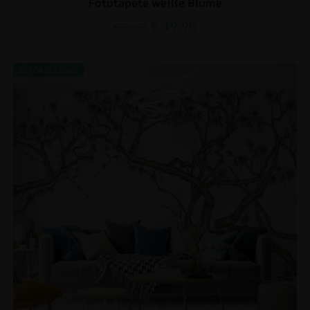
Fototapete weiße Blume
€
19.90
€
26.53
BEFÖRDERUNG!