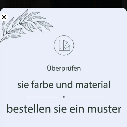
Verwalten Sie Ihre
Privatsphäre
Wir verwenden Technologien wie Cookies, um
Informationen über Ihr Gerät zu speichern und/oder
darauf zuzugreifen. Wir tun dies, um Ihr Surferlebnis zu
verbessern und Ihnen (un)personalisierte Werbung
anzuzeigen. Wenn Sie diesen Technologien zustimmen,
können wir Daten wie Ihr Surfverhalten oder eindeutige
Kennungen auf dieser Website verarbeiten. Die
Nichterteilung oder der Widerruf der Einwilligung
können sich nachteilig auf bestimmte Merkmale und
Wandmalerei Abgerundete Formen
Funktionen auswirken.
€
19.90
€
26.53
Akzeptiere alles
BEFÖRDERUNG!
Optionen verwalten