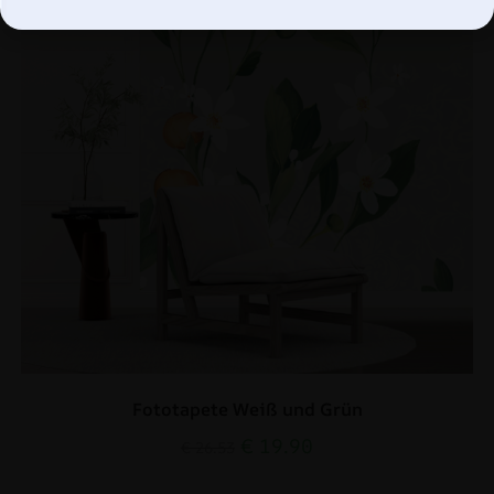
Fototapete Weiß und Grün
€
19.90
€
26.53