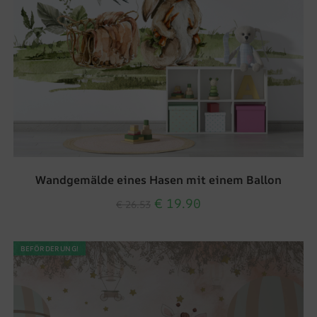
Wandgemälde eines Hasen mit einem Ballon
€
19.90
€
26.53
BEFÖRDERUNG!