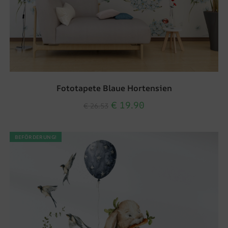
Fototapete Blaue Hortensien
€
19.90
€
26.53
BEFÖRDERUNG!