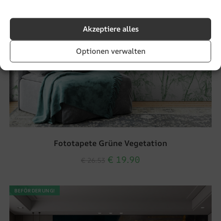
Akzeptiere alles
Optionen verwalten
Fototapete Grüne Vegetation
€
19.90
€
26.53
BEFÖRDERUNG!