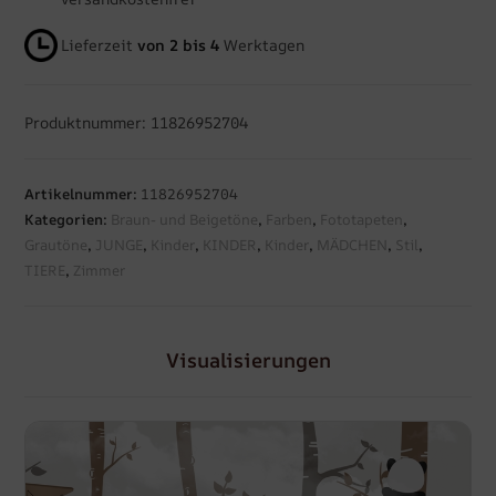
Lieferzeit
von 2 bis 4
Werktagen
Produktnummer: 11826952704
Artikelnummer:
11826952704
Kategorien:
Braun- und Beigetöne
,
Farben
,
Fototapeten
,
Grautöne
,
JUNGE
,
Kinder
,
KINDER
,
Kinder
,
MÄDCHEN
,
Stil
,
TIERE
,
Zimmer
Visualisierungen