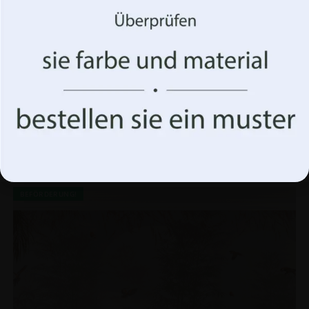
anzuzeigen. Wenn Sie diesen Technologien zustimmen,
können wir Daten wie Ihr Surfverhalten oder eindeutige
Kennungen auf dieser Website verarbeiten. Die
Nichterteilung oder der Widerruf der Einwilligung
können sich nachteilig auf bestimmte Merkmale und
Funktionen auswirken.
Akzeptiere alles
Fototapete Zwei Hirsche
Optionen verwalten
€
19.90
€
26.53
BEFÖRDERUNG!