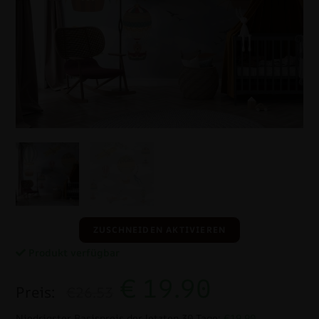
ZUSCHNEIDEN AKTIVIEREN
Produkt verfügbar
€
19.90
Preis:
€26.53
Niedrigster Basispreis der letzten 30 Tage:
€19.90