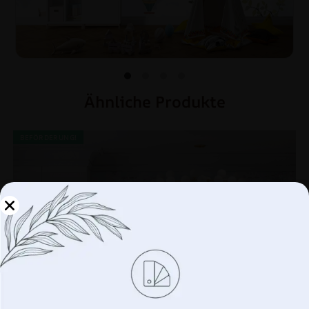
Ähnliche Produkte
BEFÖRDERUNG!
Verwalten Sie Ihre
Privatsphäre
Wir verwenden Technologien wie Cookies, um
Informationen über Ihr Gerät zu speichern und/oder
darauf zuzugreifen. Wir tun dies, um Ihr Surferlebnis zu
verbessern und Ihnen (un)personalisierte Werbung