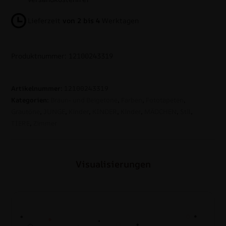
Lieferzeit
von 2 bis 4
Werktagen
Produktnummer: 12100243319
Artikelnummer:
12100243319
Kategorien:
Braun- und Beigetöne
,
Farben
,
Fototapeten
,
Grautöne
,
JUNGE
,
Kinder
,
KINDER
,
Kinder
,
MÄDCHEN
,
Stil
,
TIERE
,
Zimmer
Visualisierungen