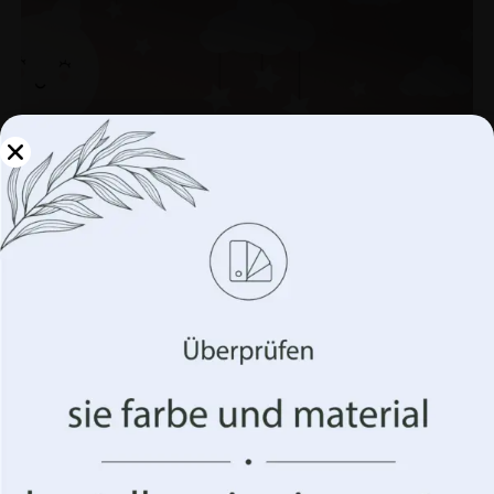
Verwalten Sie Ihre
Privatsphäre
Wir verwenden Technologien wie Cookies, um
Informationen über Ihr Gerät zu speichern und/oder
darauf zuzugreifen. Wir tun dies, um Ihr Surferlebnis zu
verbessern und Ihnen (un)personalisierte Werbung
anzuzeigen. Wenn Sie diesen Technologien zustimmen,
können wir Daten wie Ihr Surfverhalten oder eindeutige
Kennungen auf dieser Website verarbeiten. Die
Nichterteilung oder der Widerruf der Einwilligung
können sich nachteilig auf bestimmte Merkmale und
Funktionen auswirken.
Rosa Himmel Tapete
€
19.90
€
26.53