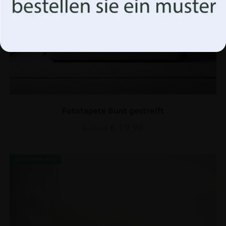
Optionen verwalten
Fototapete Bunt gestreift
€
19.90
€
26.53
BEFÖRDERUNG!