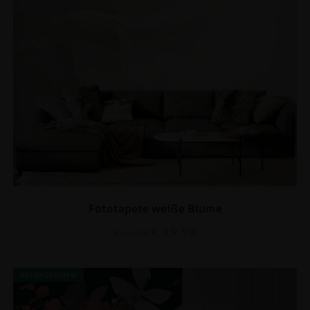
Fototapete weiße Blume
€
19.90
€
26.53
BEFÖRDERUNG!