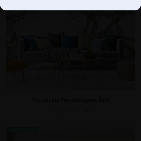
Fototapete Verschlungene Äste
€
19.90
€
26.53
BEFÖRDERUNG!