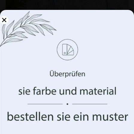
Verwalten Sie Ihre
Privatsphäre
Wir verwenden Technologien wie Cookies, um
Informationen über Ihr Gerät zu speichern und/oder
darauf zuzugreifen. Wir tun dies, um Ihr Surferlebnis zu
verbessern und Ihnen (un)personalisierte Werbung
anzuzeigen. Wenn Sie diesen Technologien zustimmen,
Fototapete Blaue Blume
können wir Daten wie Ihr Surfverhalten oder eindeutige
Kennungen auf dieser Website verarbeiten. Die
€
19.90
€
26.53
Nichterteilung oder der Widerruf der Einwilligung
können sich nachteilig auf bestimmte Merkmale und
Funktionen auswirken.
BEFÖRDERUNG!
Akzeptiere alles
Optionen verwalten