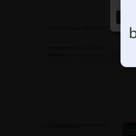
Produktnummer: 2366017559
Artikelnummer:
2366017559
Kategorien:
Boho
,
Braun- und Beigetöne
,
BÜR
NATUR
,
SCHLAFZIMMER
,
Stil
,
WOHNZIMMER
BEFÖRDERUNG!
BE