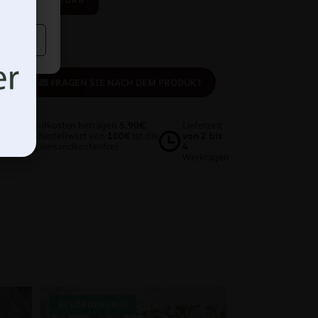
fügen
N
FRAGEN SIE NACH DEM PRODUKT
Die Versandkosten betragen
5,90€
,
Lieferzeit
ab einem Bestellwert von
100€
ist die
von 2 bis
Lieferung versandkostenfrei
4
Werktagen
BEFÖRDERUNG!