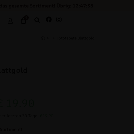
 das gesamte Sortiment! Übrig: 12:47:37
0
>
>
Fototapete Blattgold
lattgold
€
19.90
der letzten 30 Tage:
€19.90
Sortiment!