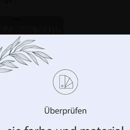
Verwalten Sie Ihre Privatsphäre
wenden Technologien wie Cookies, um Informationen über Ihr 
rn und/oder darauf zuzugreifen. Wir tun dies, um Ihr Surferl
sern und Ihnen (un)personalisierte Werbung anzuzeigen. W
Technologien zustimmen, können wir Daten wie Ihr Surfverhal
ige Kennungen auf dieser Website verarbeiten. Die Nichterteil
erruf der Einwilligung können sich nachteilig auf bestimmte 
ktionen auswirken.
-
+
IN