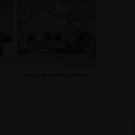
Fototapete Verschlungene Äste
€
19.90
€
26.53