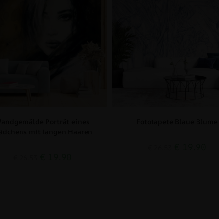
andgemälde Porträt eines
Fototapete Blaue Blume
ädchens mit langen Haaren
€
19.90
€
26.53
€
19.90
€
26.53