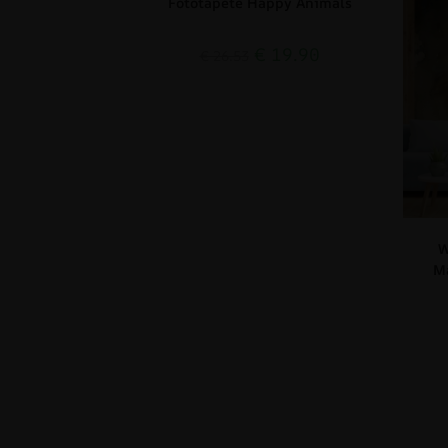
Fototapete Happy Animals
€
19.90
€
26.53
W
M