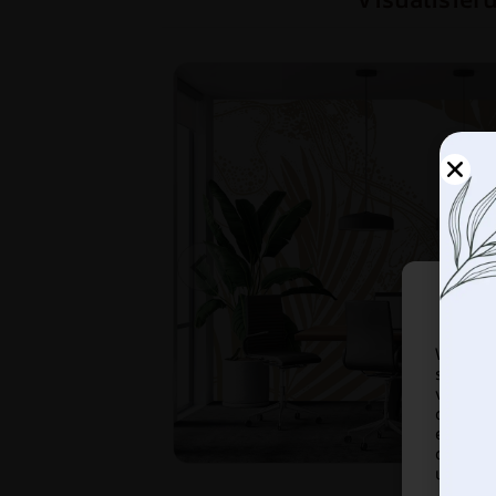
Wir ver
speiche
verbes
diesen 
eindeut
der Wid
und Fun