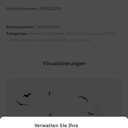
Produktnummer: 2197263255
Artikelnummer:
2197263255
Kategorien:
Farben
,
Fototapeten
,
Gelbtöne
,
Grautöne
,
JUNGE
,
KINDER
,
Kinder
,
Kinder
,
MÄDCHEN
,
Stil
,
Zimmer
Visualisierungen
Verwalten Sie Ihre