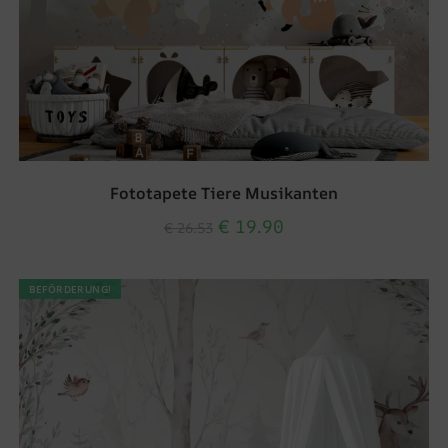
Fototapete Tiere Musikanten
€
19.90
€
26.53
BEFÖRDERUNG!