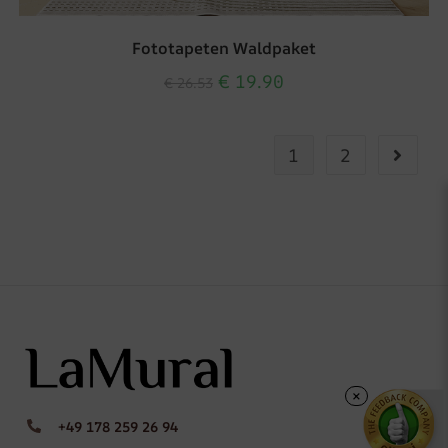
Fototapeten Waldpaket
€
19.90
€
26.53
1
2
×
+49 178 259 26 94