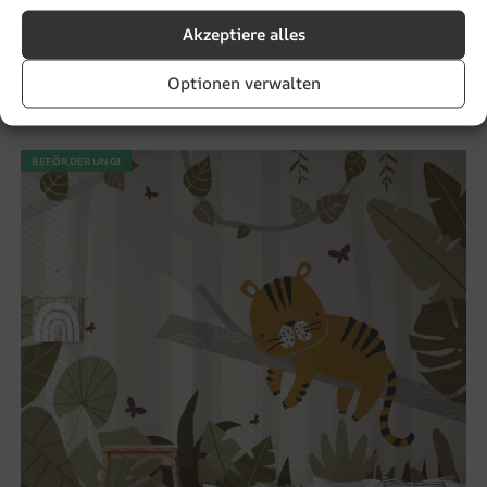
Akzeptiere alles
Fototapeten Im Wunderland
Optionen verwalten
€
19.90
€
26.53
BEFÖRDERUNG!