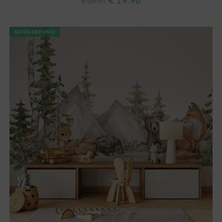
€
19.90
€
26.53
BEFÖRDERUNG!