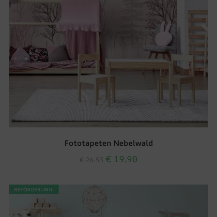
Fototapeten Nebelwald
€
19.90
€
26.53
BEFÖRDERUNG!