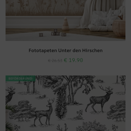
Fototapeten Unter den Hirschen
€
19.90
€
26.53
BEFÖRDERUNG!