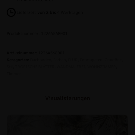
Lieferzeit
von 2 bis 4
Werktagen
Produktnummer: 12264568001
Artikelnummer:
12264568001
Kategorien:
Dachboden
,
Farben
,
FLUR
,
Fototapeten
,
Grautöne
,
Stil
,
TROPISCHE BLÄTTER
,
WANDMALEREI
,
WOHNZIMMER
,
Zimmer
Visualisierungen