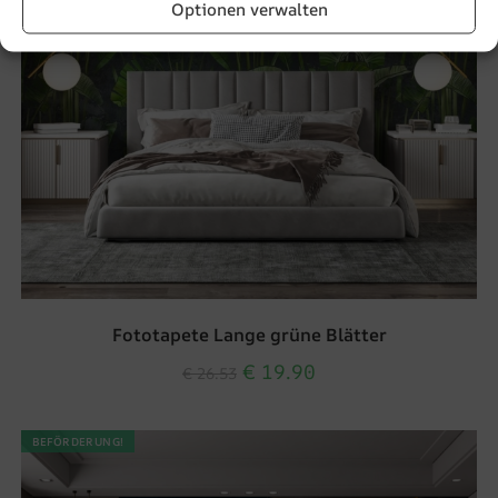
Optionen verwalten
Fototapete Lange grüne Blätter
€
19.90
€
26.53
BEFÖRDERUNG!