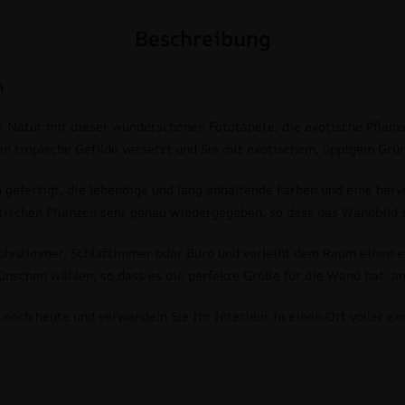
Beschreibung
n
er Natur mit dieser wunderschönen Fototapete, die exotische Pflanze
in tropische Gefilde versetzt und Sie mit exotischem, üppigem Grü
gefertigt, die lebendige und lang anhaltende Farben und eine herv
tischen Pflanzen sehr genau wiedergegeben, so dass das Wandbild s
Wohnzimmer, Schlafzimmer oder Büro und verleiht dem Raum einen ei
chen wählen, so dass es die perfekte Größe für die Wand hat, an 
n noch heute und verwandeln Sie Ihr Interieur in einen Ort voller 