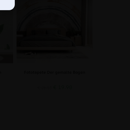
n
Fototapete Der gemalte Bogen
€
19.90
€
26.53