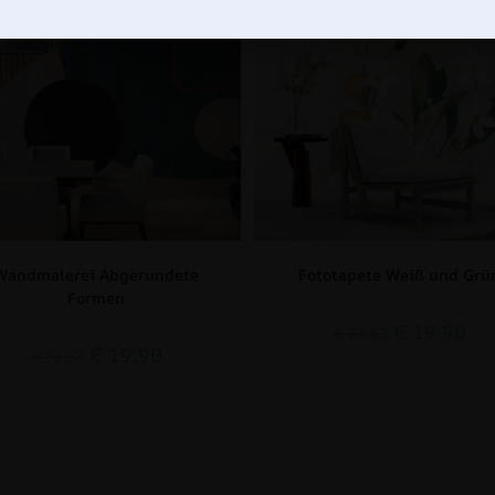
Wandmalerei Abgerundete
Fototapete Weiß und Grü
Formen
€
19.90
€
26.53
€
19.90
€
26.53