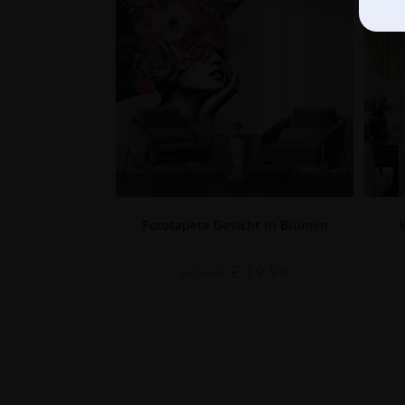
Fototapete Gesicht in Blumen
€
19.90
€
26.53