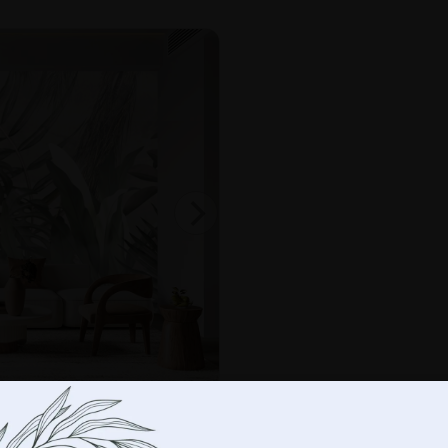
-
+
IN