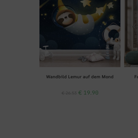
Wandbild Lemur auf dem Mond
F
€
19.90
€
26.53