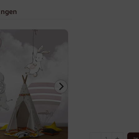
ungen
-
+
IN