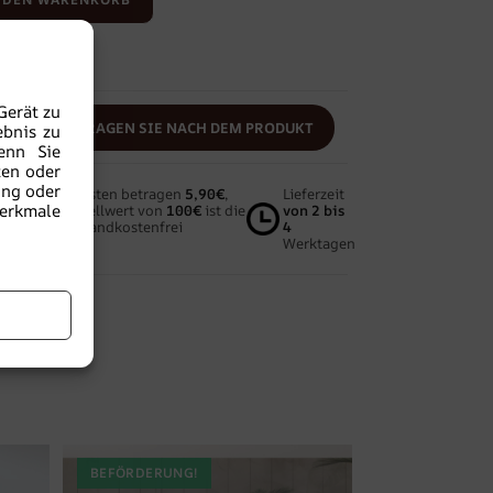
fügen
Gerät zu
N
FRAGEN SIE NACH DEM PRODUKT
ebnis zu
enn Sie
ten oder
ung oder
Die Versandkosten betragen
5,90€
,
Lieferzeit
Merkmale
ab einem Bestellwert von
100€
ist die
von 2 bis
Lieferung versandkostenfrei
4
Werktagen
BEFÖRDERUNG!