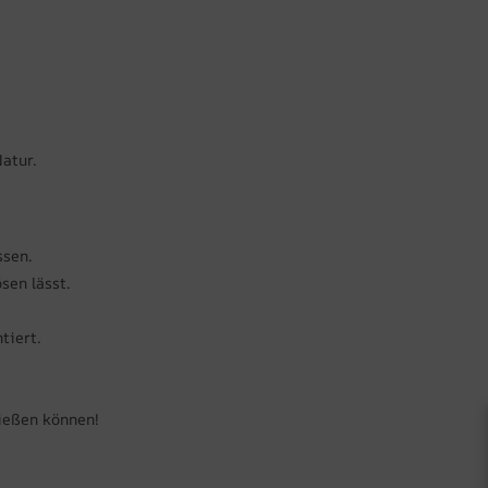
Natur.
ssen.
sen lässt.
tiert.
nießen können!