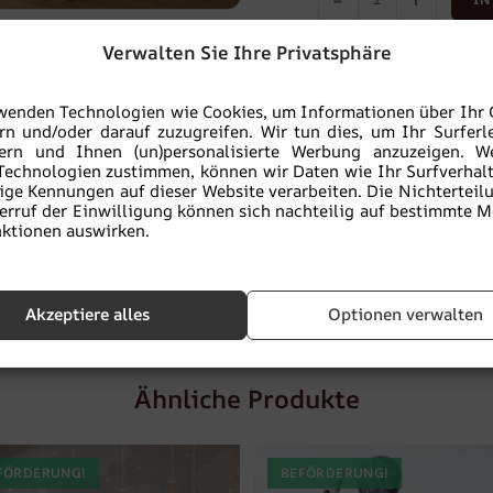
Verwalten Sie Ihre Privatsphäre
Zu Favoriten hinzu
wenden Technologien wie Cookies, um Informationen über Ihr 
MUSTER BESTELLE
rn und/oder darauf zuzugreifen. Wir tun dies, um Ihr Surferl
sern und Ihnen (un)personalisierte Werbung anzuzeigen. W
Technologien zustimmen, können wir Daten wie Ihr Surfverhal
ige Kennungen auf dieser Website verarbeiten. Die Nichterteil
Sie kaufen
erruf der Einwilligung können sich nachteilig auf bestimmte 
sicher:
ein
ökologisches
ktionen auswirken.
IMMEL
,
KINDER
,
Kinder
,
Kinder
,
Produkt
Akzeptiere alles
Optionen verwalten
Ähnliche Produkte
FÖRDERUNG!
BEFÖRDERUNG!