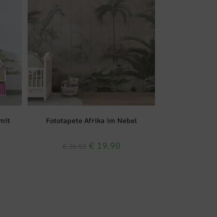
mit
Fototapete Afrika im Nebel
€
19.90
€
26.53