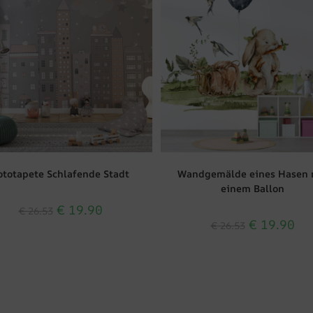
ototapete Schlafende Stadt
Wandgemälde eines Hasen 
einem Ballon
€
19.90
€
26.53
€
19.90
€
26.53