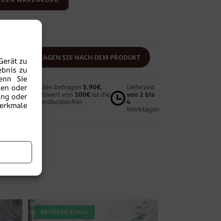
fügen
N
FRAGEN SIE NACH DEM PRODUKT
Gerät zu
ebnis zu
enn Sie
ten oder
Die Versandkosten betragen
5,90€
,
Lieferzeit
ab einem Bestellwert von
100€
ist die
von 2 bis
ung oder
Lieferung versandkostenfrei
4
Merkmale
Werktagen
BEFÖRDERUNG!