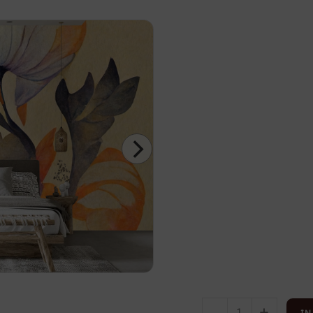
-
+
IN