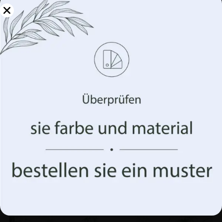
Verwalten Sie Ihre
Privatsphäre
Wir verwenden Technologien wie Cookies, um
Informationen über Ihr Gerät zu speichern und/oder
darauf zuzugreifen. Wir tun dies, um Ihr Surferlebnis zu
verbessern und Ihnen (un)personalisierte Werbung
anzuzeigen. Wenn Sie diesen Technologien zustimmen,
können wir Daten wie Ihr Surfverhalten oder eindeutige
Kennungen auf dieser Website verarbeiten. Die
Nichterteilung oder der Widerruf der Einwilligung
können sich nachteilig auf bestimmte Merkmale und
Funktionen auswirken.
Akzeptiere alles
Ähnliche Produkte
Optionen verwalten
BEFÖRDERUNG!