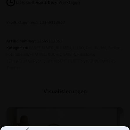
Lieferzeit
von 2 bis 4
Werktagen
Produktnummer: 12349113867
Artikelnummer:
12349113867
Kategorien:
BADEZIMMER
,
BLUMEN
,
BÜRO
,
Dachboden
,
Farben
,
Fototapeten
,
HIMMEL
,
KÜCHE
,
NATUR
,
Rosatöne
,
SCHLAFZIMMER
,
Stil
,
TROPISCHE BLÄTTER
,
WOHNZIMMER
,
Zimmer
Visualisierungen