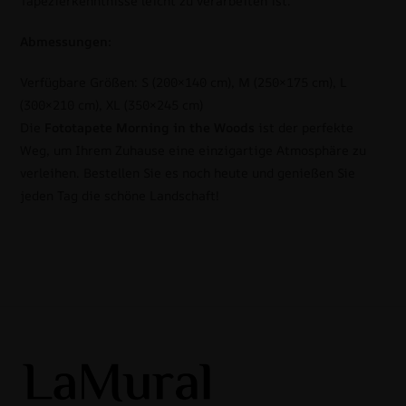
Tapezierkenntnisse leicht zu verarbeiten ist.
Abmessungen:
Verfügbare Größen: S (200×140 cm), M (250×175 cm), L
(300×210 cm), XL (350×245 cm)
Die
Fototapete Morning in the Woods
ist der perfekte
Weg, um Ihrem Zuhause eine einzigartige Atmosphäre zu
verleihen. Bestellen Sie es noch heute und genießen Sie
jeden Tag die schöne Landschaft!