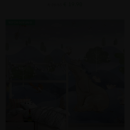
€
19.90
€
26.53
BEFÖRDERUNG!