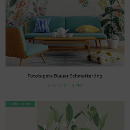
Fototapete Blauer Schmetterling
€
19.90
€
26.53
BEFÖRDERUNG!