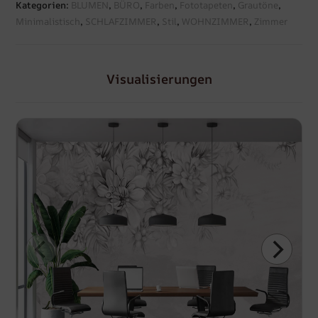
Kategorien:
BLUMEN
,
BÜRO
,
Farben
,
Fototapeten
,
Grautöne
,
Minimalistisch
,
SCHLAFZIMMER
,
Stil
,
WOHNZIMMER
,
Zimmer
Visualisierungen