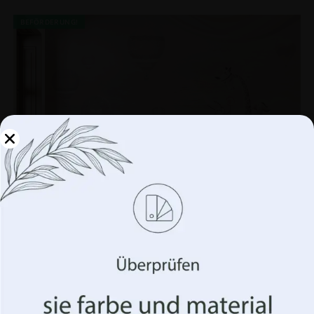
BEFÖRDERUNG!
Verwalten Sie Ihre
Privatsphäre
Wir verwenden Technologien wie Cookies, um
Informationen über Ihr Gerät zu speichern und/oder
darauf zuzugreifen. Wir tun dies, um Ihr Surferlebnis zu
verbessern und Ihnen (un)personalisierte Werbung
anzuzeigen. Wenn Sie diesen Technologien zustimmen,
können wir Daten wie Ihr Surfverhalten oder eindeutige
Kennungen auf dieser Website verarbeiten. Die
Nichterteilung oder der Widerruf der Einwilligung
können sich nachteilig auf bestimmte Merkmale und
Funktionen auswirken.