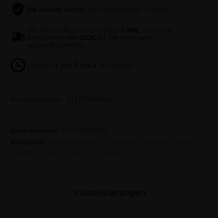
Sie kaufen sicher:
ein ökologisches Produkt
Die Versandkosten betragen
5,90€
, ab einem
Bestellwert von
100€
ist die Lieferung
versandkostenfrei
Lieferzeit
von 2 bis 4
Werktagen
Produktnummer: 111732803941
Artikelnummer:
111732803941
Kategorien:
Blautöne
,
Farben
,
Fototapeten
,
HIMMEL
,
JUNGE
,
KINDER
,
Kinder
,
Kinder
,
Stil
,
Zimmer
Visualisierungen