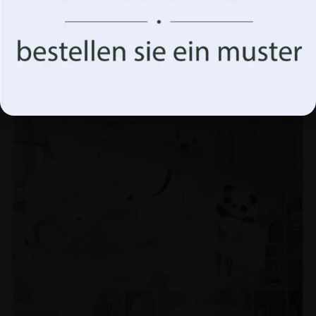
Wandgemälde einer Giraffe in einem Zauberland
€
19.90
€
26.53
Akzeptiere alles
Optionen verwalten
BEFÖRDERUNG!