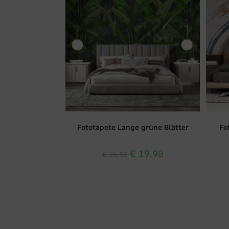
Fototapete Lange grüne Blätter
Fo
€
19.90
€
26.53