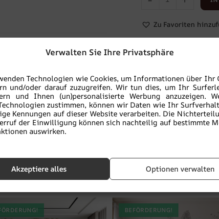
Zu Favoriten hinzu
Verwalten Sie Ihre Privatsphäre
MUSTER BESTELLE
wenden Technologien wie Cookies, um Informationen über Ihr 
Sie kaufen
rn und/oder darauf zuzugreifen. Wir tun dies, um Ihr Surferl
atöne
,
Stil
,
TIERE
,
Tropisch
,
sicher:
ein
sern und Ihnen (un)personalisierte Werbung anzuzeigen. W
ökologisches
Technologien zustimmen, können wir Daten wie Ihr Surfverhal
Produkt
ige Kennungen auf dieser Website verarbeiten. Die Nichterteil
erruf der Einwilligung können sich nachteilig auf bestimmte 
ktionen auswirken.
Akzeptiere alles
Optionen verwalten
Ähnliche Produkte
FÖRDERUNG!
BEFÖRDERUNG!