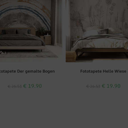
totapete Der gemalte Bogen
Fototapete Helle Wiese
€
19.90
€
19.90
€
26.53
€
26.53