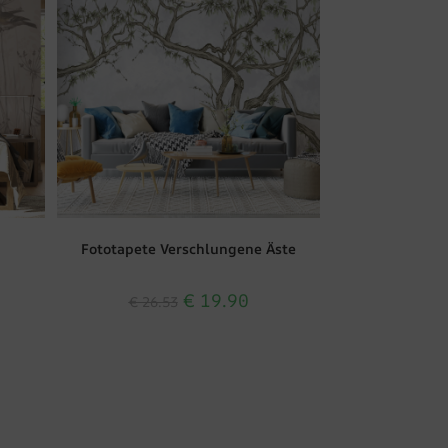
Fototapete Verschlungene Äste
€
19.90
€
26.53