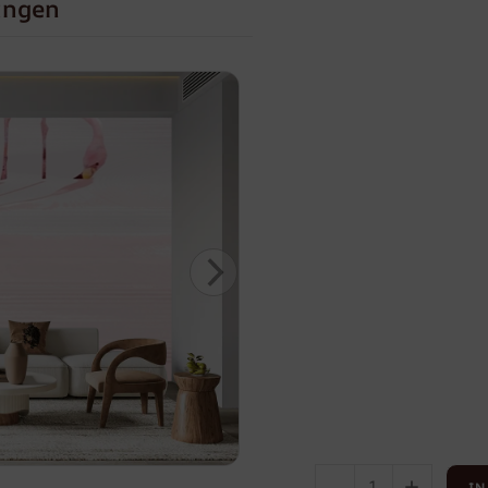
ungen
-
+
IN