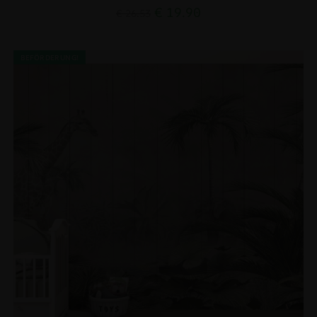
€
19.90
€
26.53
BEFÖRDERUNG!