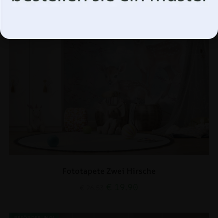
Optionen verwalten
Fototapete Zwei Hirsche
€
19.90
€
26.53
BEFÖRDERUNG!