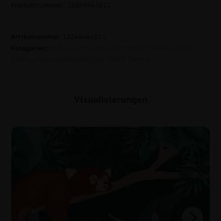
Produktnummer: 12249441011
Artikelnummer:
12249441011
Kategorien:
Farben
,
Fototapeten
,
Grüntöne
,
JUNGE
,
KINDER
,
Kinder
,
Kinder
,
MÄDCHEN
,
Stil
,
TIERE
,
Zimmer
Visualisierungen