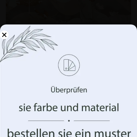
Verwalten Sie Ihre
Privatsphäre
Wir verwenden Technologien wie Cookies, um
Informationen über Ihr Gerät zu speichern und/oder
darauf zuzugreifen. Wir tun dies, um Ihr Surferlebnis zu
verbessern und Ihnen (un)personalisierte Werbung
anzuzeigen. Wenn Sie diesen Technologien zustimmen,
Ungewöhnliche Wiese Tapete
können wir Daten wie Ihr Surfverhalten oder eindeutige
€
19.90
Kennungen auf dieser Website verarbeiten. Die
€
26.53
Nichterteilung oder der Widerruf der Einwilligung
können sich nachteilig auf bestimmte Merkmale und
Funktionen auswirken.
BEFÖRDERUNG!
Akzeptiere alles