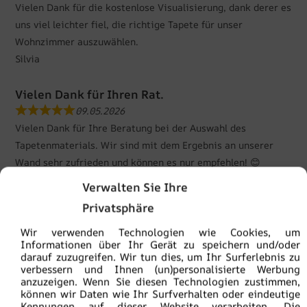
Vielen Dank für die kostenlose Visualisierung, dank derer es
uns viel leichter fiel, die richtige Tapete für unser
Wohnzimmer auszuwählen.
Silvia
Vielen Dank für Ihren Rat.
09.05.2026
Vielen Dank für Ihre Beratung bei der Auswahl des
Tapetenmaterials. Wir sind mit dem Ergebnis an unserer
Wand sehr zufrieden und können es nur empfehlen! 😊
Andrea
Verwalten Sie Ihre
Privatsphäre
Großartig
06.05.2026
Wir verwenden Technologien wie Cookies, um
Informationen über Ihr Gerät zu speichern und/oder
Die Qualität ist super! Ich bin sehr zufrieden ❤️
darauf zuzugreifen. Wir tun dies, um Ihr Surferlebnis zu
Manuela
verbessern und Ihnen (un)personalisierte Werbung
anzuzeigen. Wenn Sie diesen Technologien zustimmen,
können wir Daten wie Ihr Surfverhalten oder eindeutige
Ich kann es nur empfehlen – es lohnt sich!!!
Kennungen auf dieser Website verarbeiten. Die